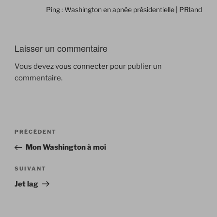
Ping :
Washington en apnée présidentielle | PRland
Laisser un commentaire
Vous devez
vous connecter
pour publier un
commentaire.
Navigation
Article
PRÉCÉDENT
de
précédent
Mon Washington à moi
l’article
Article
SUIVANT
suivant
Jet lag