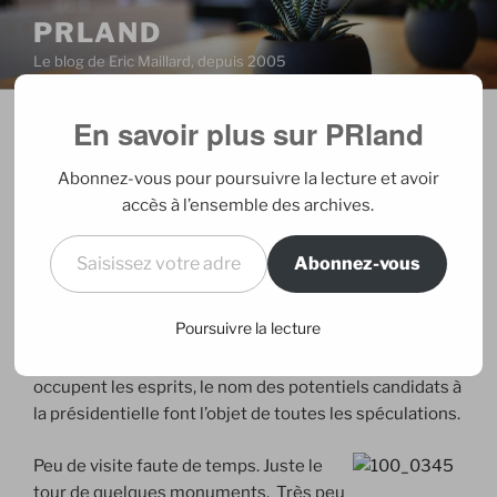
Aller
PRLAND
au
Le blog de Eric Maillard, depuis 2005
contenu
principal
En savoir plus sur PRland
PUBLIÉ
25/07/2006
PAR
ERIC
LE
Washington again
Abonnez-vous pour poursuivre la lecture et avoir
accès à l’ensemble des archives.
Deuxième jour à Washington qui s’est
Saisissez votre adresse e-mail…
réveillé dès 6h00 du matin. Beaucoup
Abonnez-vous
de costumes cravattes, pas mal de joggers, même en
pleine agitation, tout semble propre et calme. Seuls
Poursuivre la lecture
quelques discrets graffitis donnent les signaux de
tensions dans la ville. Les prochaines élections
occupent les esprits, le nom des potentiels candidats à
la présidentielle font l’objet de toutes les spéculations.
Peu de visite faute de temps. Juste le
tour de quelques monuments. Très peu