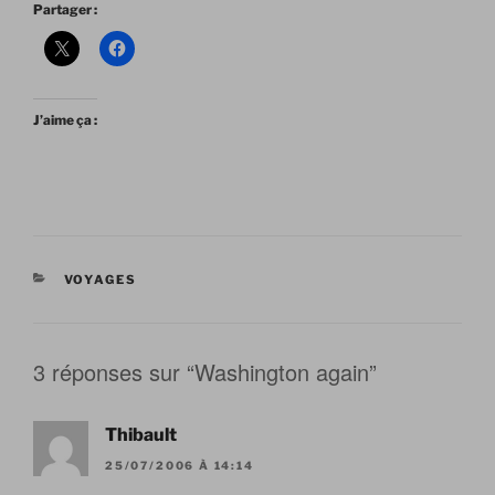
Partager :
J’aime ça :
CATÉGORIES
VOYAGES
3 réponses sur “Washington again”
Thibault
25/07/2006 À 14:14