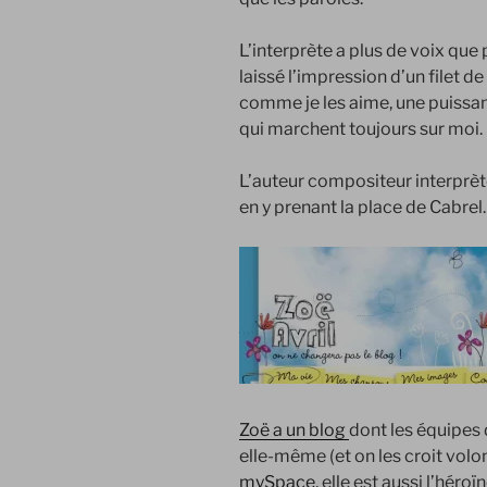
L’interprète a plus de voix que 
laissé l’impression d’un filet de
comme je les aime, une puissan
qui marchent toujours sur moi.
L’auteur compositeur interprè
en y prenant la place de Cabrel.
Zoë a un blog
dont les équipes 
elle-même (et on les croit volont
mySpace
, elle est aussi l’hér