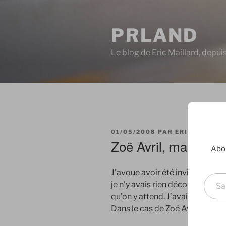
Aller
au
PRLAND
contenu
principal
Le blog de Eric Maillard, depu
PUBLIÉ
01/05/2008
PAR
ERIC
LE
Zoë Avril, ma décou
Abon
Saisissez votre adresse e-mai
J’avoue avoir été invité à quelq
je n’y avais rien découvert. Pas
qu’on y attend. J’avais du coup
Dans le cas de Zoé Avril, c’est d