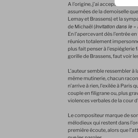
A l’origine, j’ai accepté l’invita
assumées de la demoiselle que 
Lemay et Brassens) et la sympa
Invitation dans le 
de Michaël (
En l’apercevant dès l’entrée en 
réunion totalement impersonnel
plus fait penser à l’espiégleri
gorille de Brassens, faut voir l
L’auteur semble ressembler à la
même mutinerie, chacun raconta
n’arrive à rien, l’exilée à Paris 
couple en filigrane ou, plus grav
violences verbales de la cour d
Le compositeur marque de son 
mélodieux qui restent dans l’ore
première écoute, alors que l’at
que les paroles.