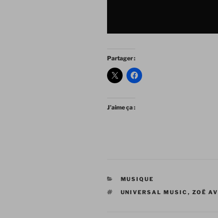
Partager :
J’aime ça :
CATÉGORIES
MUSIQUE
ÉTIQUETTES
UNIVERSAL MUSIC
,
ZOË AV