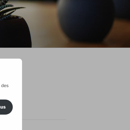
e des
ric Maillard
ous
RTICLES
 amis