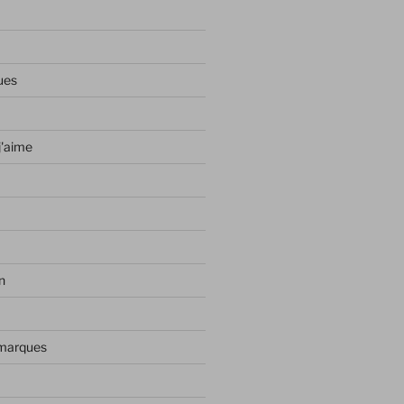
ues
j'aime
n
 marques