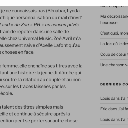
tion pour 2 raisons : les références
Mes coups de co
je ne connaissais pas (Bénabar, Lynda
Ma décroissanc
thique personnalisation du mail d’invit’
heureuse
« Land » de Zoé « PR » un concert privé
).
train de répéter dans une salle de
C’est quoi, mon
le chez Universal Music, Zoé Avril m’a
La fois où le 
e faussement naïve d’Axelle Lafont qu’au
es choses en face.
Coup de cœur 
Une chanson va
 femme, elle enchaîne ses titres avec la
nt une histoire : la jeune diplômée qui
qui soufre, la relation au couple et au non
DERNIERS C
e, sur les traces laissées par les
’école.
Louis
dans
J’ai
talent des titres simples mais
Eric
dans
J’ai f
ille et continue à séduire après la
Louis
dans
J’ai
tention peut se porter sur autre chose