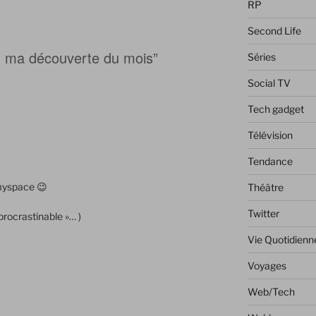
RP
Second Life
l, ma découverte du mois”
Séries
Social TV
Tech gadget
Télévision
Tendance
r myspace 😉
Théâtre
Twitter
procrastinable »… )
Vie Quotidienn
Voyages
Web/Tech