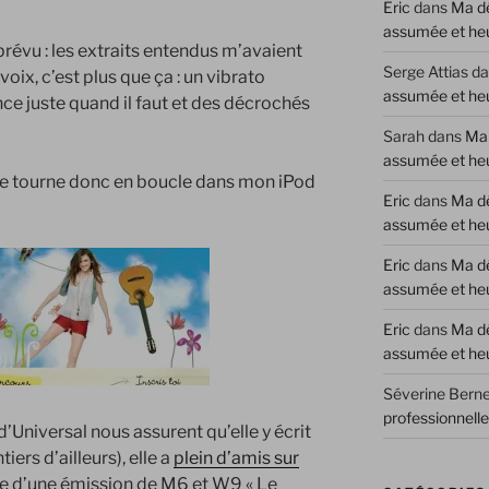
Eric
dans
Ma dé
assumée et he
prévu : les extraits entendus m’avaient
Serge Attias
da
 voix, c’est plus que ça : un vibrato
assumée et he
ce juste quand il faut et des décrochés
Sarah
dans
Ma 
assumée et he
te tourne donc en boucle dans mon iPod
Eric
dans
Ma dé
assumée et he
Eric
dans
Ma dé
assumée et he
Eric
dans
Ma dé
assumée et he
Séverine Berne
professionnell
d’Universal nous assurent qu’elle y écrit
iers d’ailleurs), elle a
plein d’amis sur
oïne d’une émission de M6 et W9 « Le