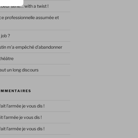
eur série… with a twist !
e professionnelle assumée et
 job ?
destin m’a empêché d’abandonner
théâtre
ut un long discours
OMMENTAIRES
 fait l’armée je vous dis !
ait l’armée je vous dis !
 fait l’armée je vous dis !