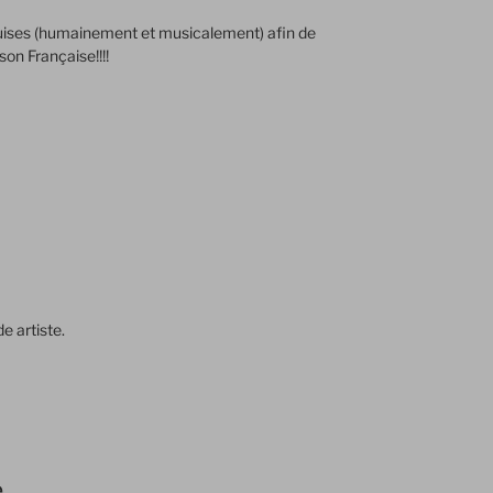
quises (humainement et musicalement) afin de
on Française!!!!
e artiste.
e