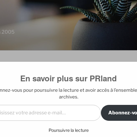
is 2005
En savoir plus sur PRland
EDITO
verte du mois
nez-vous pour poursuivre la lecture et avoir accès à l’ensembl
Blog édité par E
archives.
l…
ues showcases dont je n’ai pas parlé ici :
 connu le coup de coeur et l’implication
Abonnez-v
DERNIERS A
 pensé ne jamais être invité de nouveau.
ifférent.
Poursuivre la lecture
Mes nouveaux