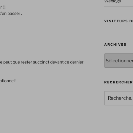
Weblogs
!!!!
’en passer .
VISITEURS D
ARCHIVES
Archives
 peut que rester succinct devant ce dernier!
tionnel!
RECHERCHER
Recherche
pour
: