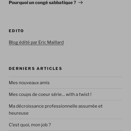
suivant
Pourquoi un congé sabbatique ?
EDITO
Blog édité par Eric Maillard
DERNIERS ARTICLES
Mes nouveaux amis
Mes coups de coeur série… with a twist !
Ma décroissance professionnelle assumée et
heureuse
C’est quoi, mon job ?