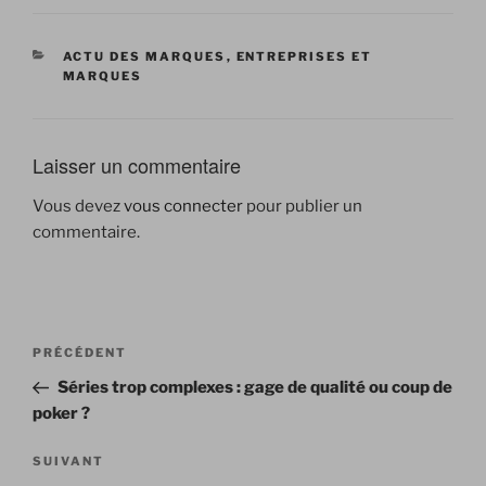
CATÉGORIES
ACTU DES MARQUES
,
ENTREPRISES ET
MARQUES
Laisser un commentaire
Vous devez
vous connecter
pour publier un
commentaire.
Navigation
Article
PRÉCÉDENT
de
précédent
Séries trop complexes : gage de qualité ou coup de
l’article
poker ?
Article
SUIVANT