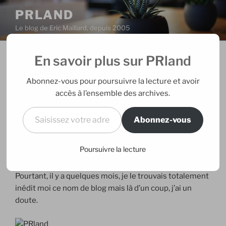
Aller
PRLAND
au
Le blog de Eric Maillard, depuis 2005
contenu
principal
En savoir plus sur PRland
PUBLIÉ
20/04/2006
PAR
ERIC
LE
Crise d’identité
Abonnez-vous pour poursuivre la lecture et avoir
accès à l’ensemble des archives.
On dira ce qu’on veut, c’est vraiment bien foutu le net.
Saisissez votre adresse e-mail…
Moi qui suis en train de chercher des idées de bandeau
Abonnez-vous
(rapport au design de ce blog qu’il va falloir que je me
cogne alors que vraiment, c’est pas mon truc le design
Poursuivre la lecture
de blog, mais passons…), je viens d’en trouver un déjà
prêt. C’est
ici
et il y a même tout le site qui va avec…
Pourtant, il y a quelques mois, je le trouvais totalement
inédit moi ce nom de blog mais là d’un coup, j’ai un
doute.