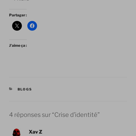
Partager :
J’aime ça :
CATÉGORIES
BLOGS
4 réponses sur “Crise d’identité”
Xav Z