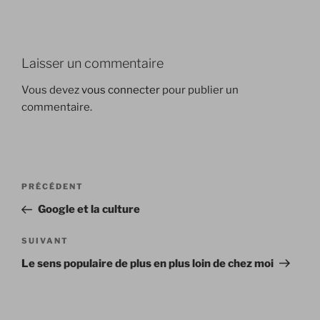
Laisser un commentaire
Vous devez
vous connecter
pour publier un
commentaire.
Navigation
Article
PRÉCÉDENT
de
précédent
Google et la culture
l’article
Article
SUIVANT
suivant
Le sens populaire de plus en plus loin de chez moi