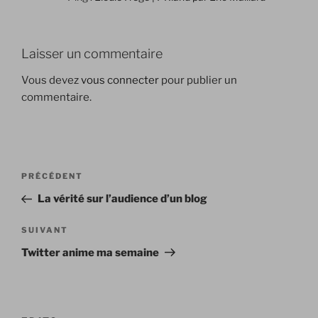
Laisser un commentaire
Vous devez
vous connecter
pour publier un
commentaire.
Navigation
Article
PRÉCÉDENT
de
précédent
La vérité sur l’audience d’un blog
l’article
Article
SUIVANT
suivant
Twitter anime ma semaine