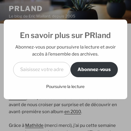
Aller
PRLAND
au
Le blog de Eric Maillard, depuis 2005
contenu
principal
En savoir plus sur PRland
PUBLIÉ
11/09/2010
PAR
ERIC
LE
Elodie Frégé, La fille de l’après-
Abonnez-vous pour poursuivre la lecture et avoir
midi
accès à l’ensemble des archives.
Saisissez votre adresse e-mail…
Abonnez-vous
Le 4 octobre prochain sortira
le nouvel album d’Elodie
Frégé, la Fille de l’après-midi
. Depuis 4 ans, plein de
choses se sont passées entre Elodie et moi : un album
Poursuivre la lecture
qui m’a retourné
en 2007
, un concert qui m’a emballé
en 2008
, une pause dans notre « relation » en 2009
avant de nous croiser par surprise et de découvrir en
avant-première son album
en 2010
.
Grâce à
Mathilde
(merci merci), j’ai pu cette semaine