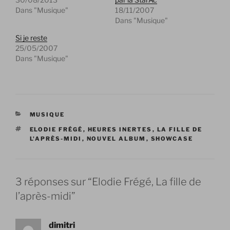
Dans "Musique"
18/11/2007
Dans "Musique"
Si je reste
25/05/2007
Dans "Musique"
CATÉGORIES
MUSIQUE
ÉTIQUETTES
ELODIE FRÉGÉ
,
HEURES INERTES
,
LA FILLE DE
L'APRÈS-MIDI
,
NOUVEL ALBUM
,
SHOWCASE
3 réponses sur “Elodie Frégé, La fille de
l’après-midi”
dimitri