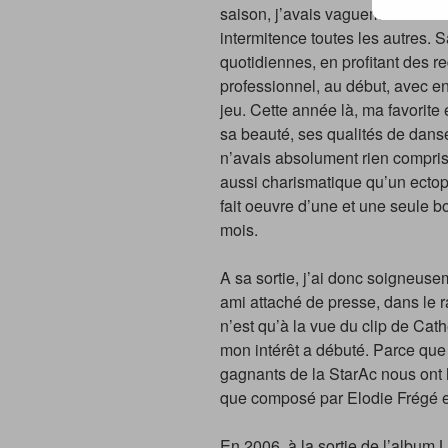
saison, j’avais vaguement suivi
intermitence toutes les autres. 
quotidiennes, en profitant des r
professionnel, au début, avec en
jeu. Cette année là, ma favorite 
sa beauté, ses qualités de dans
n’avais absolument rien compris à
aussi charismatique qu’un ectopla
fait oeuvre d’une et une seule bo
mois.
A sa sortie, j’ai donc soigneus
ami attaché de presse, dans le 
n’est qu’à la vue du clip de Cathe
mon intérêt a débuté. Parce que 
gagnants de la StarAc nous ont 
que composé par Elodie Frégé 
En 2006, à la sortie de l’album L