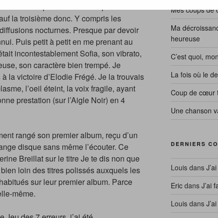
 la deuxième pour Nolwenn et par
Mes coups de co
Sauf la troisième donc. Y compris les
Ma décroissanc
ediffusions nocturnes. Presque par devoir
heureuse
nui. Puis petit à petit en me prenant au
était incontestablement Sofia, son vibrato,
C’est quoi, mon
euse, son caractère bien trempé. Je
La fois où le 
 la victoire d’Elodie Frégé. Je la trouvais
sme, l’oeil éteint, la voix fragile, ayant
Coup de cœur 
nne prestation (sur l’Aigle Noir) en 4
Une chanson va
ement rangé son premier album, reçu d’un
DERNIERS C
range disque sans même l’écouter. Ce
rine Breillat sur le titre Je te dis non que
Louis
dans
J’ai
bien loin des titres polissés auxquels les
habitués sur leur premier album. Parce
Eric
dans
J’ai f
elle-même.
Louis
dans
J’ai
e Jeu des 7 erreurs, j’ai été