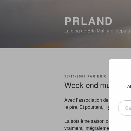
Aller
au
PRLAND
contenu
principal
Le blog de Eric Maillard, depui
PUBLIÉ
18/11/2007
PAR
ERIC
LE
Week-end musical r
A
Saisissez votre adresse e-mai
Avec l’association des thématiq
le pire. Et pourtant, il y a qu
La troisième saison de la Star A
vraiment, intégralement. J’étai