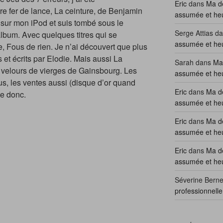
Eric
dans
Ma dé
re fer de lance, La ceinture, de Benjamin
assumée et he
 sur mon iPod et suis tombé sous le
Serge Attias
da
’album. Avec quelques titres qui se
assumée et he
, Fous de rien. Je n’ai découvert que plus
 et écrits par Elodie. Mais aussi La
Sarah
dans
Ma 
e velours de vierges de Gainsbourg. Les
assumée et he
us, les ventes aussi (disque d’or quand
Eric
dans
Ma dé
e donc.
assumée et he
Eric
dans
Ma dé
assumée et he
Eric
dans
Ma dé
assumée et he
Séverine Berne
professionnell