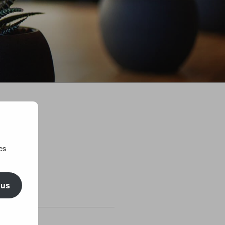
es
ric Maillard
ous
TICLES
amis