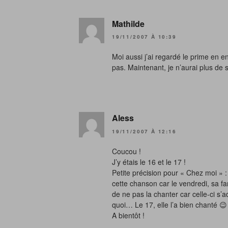
Mathilde
19/11/2007 À 10:39
Moi aussi j’ai regardé le prime en e
pas. Maintenant, je n’aurai plus de s
Aless
19/11/2007 À 12:16
Coucou !
J’y étais le 16 et le 17 !
Petite précision pour « Chez moi » : 
cette chanson car le vendredi, sa fami
de ne pas la chanter car celle-ci s’
quoi… Le 17, elle l’a bien chanté 😉
A bientôt !