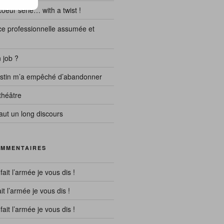
eur série… with a twist !
e professionnelle assumée et
 job ?
destin m’a empêché d’abandonner
théâtre
ut un long discours
OMMENTAIRES
 fait l’armée je vous dis !
ait l’armée je vous dis !
 fait l’armée je vous dis !