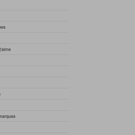
ues
j'aime
n
 marques