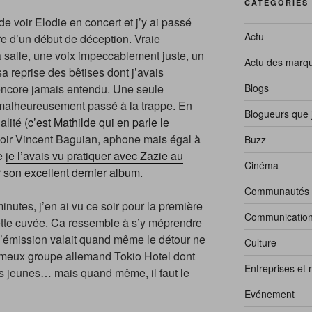
CATÉGORIES
 de voir Elodie en concert et j’y ai passé
Actu
e d’un début de déception. Vraie
la salle, une voix impeccablement juste, un
Actu des marq
a reprise des bêtises dont j’avais
Blogs
ncore jamais entendu. Une seule
t malheureusement passé à la trappe. En
Blogueurs que 
lité (
c’est Mathilde qui en parle le
 revoir Vincent Baguian, aphone mais égal à
Buzz
ue
je l’avais vu pratiquer avec Zazie au
Cinéma
r
son excellent dernier album
.
Communautés
inutes, j’en ai vu ce soir pour la première
Communicatio
 cette cuvée. Ca ressemble à s’y méprendre
l’émission valait quand même le détour ne
Culture
 fameux groupe allemand Tokio Hotel dont
Entreprises et
 des jeunes… mais quand même, il faut le
Evénement