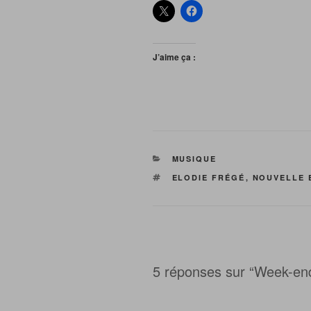
J’aime ça :
CATÉGORIES
MUSIQUE
ÉTIQUETTES
ELODIE FRÉGÉ
,
NOUVELLE 
5 réponses sur “Week-end