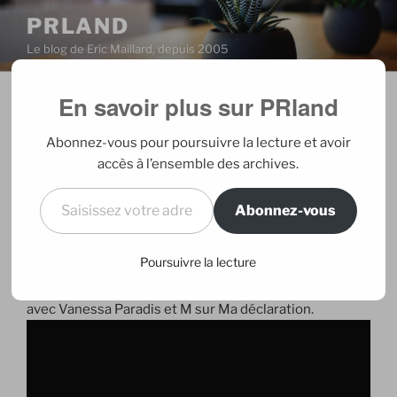
Aller
PRLAND
au
Le blog de Eric Maillard, depuis 2005
contenu
principal
En savoir plus sur PRland
PUBLIÉ
22/11/2007
PAR
ERIC
LE
France Gall – 1 France Ukraine – 0
Abonnez-vous pour poursuivre la lecture et avoir
accès à l’ensemble des archives.
J’ai bien fait de suivre les conseils de Christophe
Saisissez votre adresse e-mail…
Beaugrand hier matin et d’enregistrer l’émission Tous
Abonnez-vous
pour la musique, programme mi-fiction, mi-variété,
vraiment original et sublimement réalisé par François
Poursuivre la lecture
Hanss. Et j’ai revu France Gall avec plaisir 15 ans plus
tard. Parmi les plus beaux moments, je retiens celui
avec Vanessa Paradis et M sur Ma déclaration.