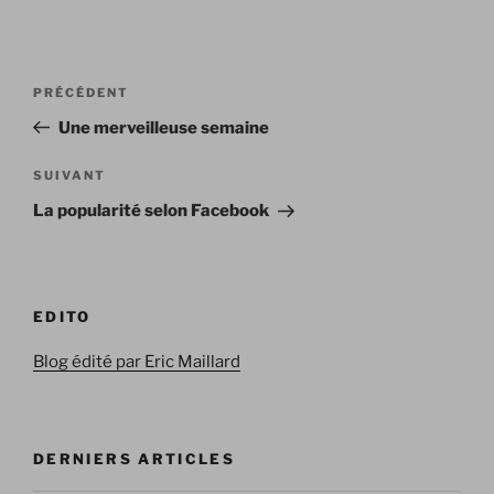
Navigation
Article
PRÉCÉDENT
de
précédent
Une merveilleuse semaine
l’article
Article
SUIVANT
suivant
La popularité selon Facebook
EDITO
Blog édité par Eric Maillard
DERNIERS ARTICLES