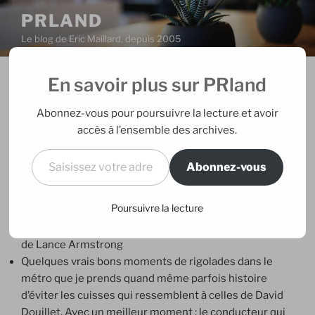
Aller
PRLAND
au
Le blog de Eric Maillard, depuis 2005
contenu
principal
En savoir plus sur PRland
PUBLIÉ
21/11/2007
PAR
ERIC
LE
Une merveilleuse semaine
Abonnez-vous pour poursuivre la lecture et avoir
accès à l’ensemble des archives.
Je ne sais plus qui remercier tellement cette semaine
Saisissez votre adresse e-mail…
m’offre plein de beaux moments, comme ça, sans rien
Abonnez-vous
demander en retour, cadeau de la vie.
Poursuivre la lecture
En vélo presque tous les jours, avec plein de nouveaux
amis, j’ai une forme olympique et bientôt les cuisses
de Lance Armstrong
Quelques vrais bons moments de rigolades dans le
métro que je prends quand même parfois histoire
d’éviter les cuisses qui ressemblent à celles de David
Douillet. Avec un meilleur moment : le conducteur qui