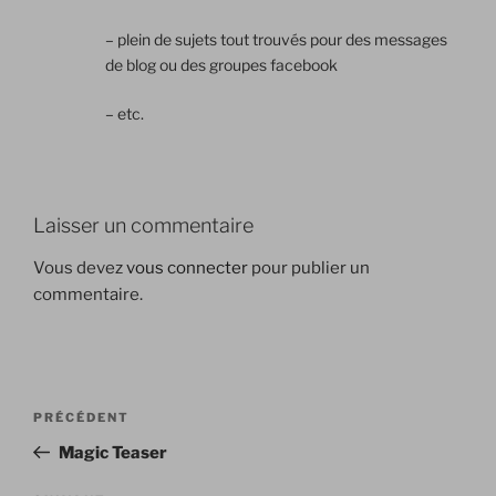
– plein de sujets tout trouvés pour des messages
de blog ou des groupes facebook
– etc.
Laisser un commentaire
Vous devez
vous connecter
pour publier un
commentaire.
Navigation
Article
PRÉCÉDENT
de
précédent
Magic Teaser
l’article