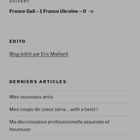
Article
SUIVANT
suivant
France Gall – 1 France Ukraine – 0
EDITO
Blog édité par Eric Maillard
DERNIERS ARTICLES
Mes nouveaux amis
Mes coups de coeur série… with a twist !
Ma décroissance professionnelle assumée et
heureuse