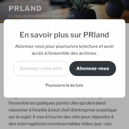
Aller
PRLAND
au
Le blog de Eric Maillard, depuis 2005
contenu
principal
En savoir plus sur PRland
PUBLIÉ
05/12/2005
PAR
ERIC
LE
Guide des nouveaux médias pour
Abonnez-vous pour poursuivre la lecture et avoir
CEO à convaincre
accès à l’ensemble des archives.
Saisissez votre adresse e-mail…
Abonnez-vous
Dans la troisième édition de son
magazine
qui vient de
paraître, le cabinet de recherche en technologie
Forrester Research propose
The Skeptical CEO’s Guide
Poursuivre la lecture
to New Media
(pdf). A la fois très simple d’accès,
vulgarisateur et mesuré dans ses propos, ce guide va à
l’essentiel en quelques points clés qui devraient
raisonner à l’oreille à tout chef d’entreprise sceptique
sur le sujet. Il vise à fournir des clés pour répondre à
des interrogations incontournables telles que : ces