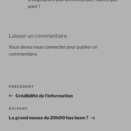
point ?
Laisser un commentaire
Vous devez
vous connecter
pour publier un
commentaire.
Navigation
Article
PRÉCÉDENT
de
précédent
Crédibilité de l’information
l’article
Article
SUIVANT
suivant
La grand messe du 20h00 has been ?