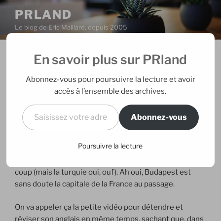
Aller
PRLAND
au
Le blog de Eric Maillard, depuis 2005
contenu
principal
En savoir plus sur PRland
PUBLIÉ
02/12/2007
PAR
ERIC
LE
Is France a country ?
Abonnez-vous pour poursuivre la lecture et avoir
accès à l’ensemble des archives.
Au moment où M6 déprogramme
Etes-vous plus fort
Saisissez votre adresse e-mail…
qu’un élève de 10 ans ?,
la version originale de la
Abonnez-vous
FOX
nous donne déjà des regrets. Elle nous rappelle au
passage que l’amérique profonde peut se révéler
Poursuivre la lecture
vraiment très profonde. Dans le monde de Kelly,
l’Europe est un pays mais pas la France ni la Hongrie du
coup (mais la turquie oui, ouf). Ah oui, Budapest est
sans doute la capitale de la France au passage.
On va appeler ça la petite vidéo pour détendre et
réviser son anglais en même temps, sachant que, dans