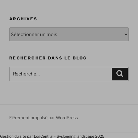
ARCHIVES
Archives
RECHERCHER DANS LE BLOG
Recherche
Recher
pour
:
Fièrement propulsé par WordPress
Gestion du site par
LogCentral
-
Syslogging landscape 2025