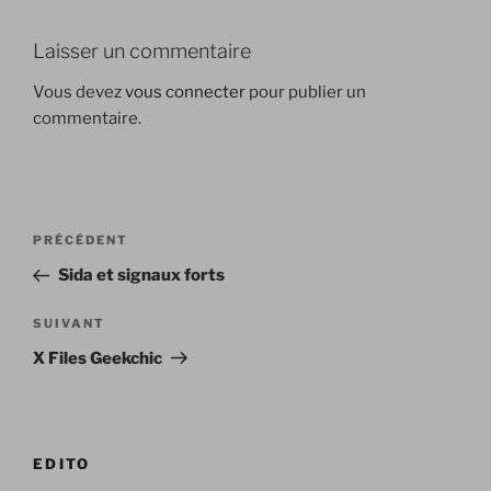
Laisser un commentaire
Vous devez
vous connecter
pour publier un
commentaire.
Navigation
Article
PRÉCÉDENT
de
précédent
Sida et signaux forts
l’article
Article
SUIVANT
suivant
X Files Geekchic
EDITO