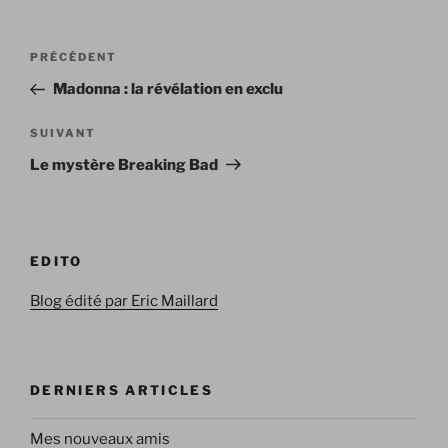
Navigation
Article
PRÉCÉDENT
de
précédent
Madonna : la révélation en exclu
l’article
Article
SUIVANT
suivant
Le mystère Breaking Bad
EDITO
Blog édité par Eric Maillard
DERNIERS ARTICLES
Mes nouveaux amis