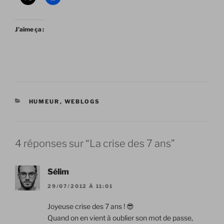
J’aime ça :
CATÉGORIES
HUMEUR
,
WEBLOGS
4 réponses sur “La crise des 7 ans”
Sélim
29/07/2012 À 11:01
Joyeuse crise des 7 ans ! 😎
Quand on en vient à oublier son mot de passe,