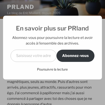
Aller
PRLAND
au
Le blog de Eric Maillard, depuis 2005
contenu
principal
En savoir plus sur PRland
PUBLIÉ
29/07/2012
PAR
ERIC
LE
La crise des 7 ans
Abonnez-vous pour poursuivre la lecture et avoir
accès à l’ensemble des archives.
Tout a commencé en août 2005. Tu as immédiatement
Saisissez votre adresse e-mail…
pris une place unique dans ma vie. Tout était fait de
Abonnez-vous
nouvelles découvertes, surprises, étonnements.
Chaque jour nous nous retrouvions avec le même
Poursuivre la lecture
bonheur, une fraîcheur toujours intacte, pendant les 3
premières années. Ensemble, nous étions fusionnels,
magnétiques, seuls au monde. Puis d’autres sont
arrivés, plus jeunes, attractifs, rassurants pour mon
égo. J’ai commencé à papillonner mais j’ai aussi
commencé à partager avec toi des choses que je ne
donnais à personne d’autre.