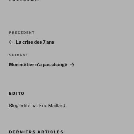
Navigation
Article
PRÉCÉDENT
de
précédent
La crise des 7 ans
l’article
Article
SUIVANT
suivant
Mon métier n’a pas changé
EDITO
Blog édité par Eric Maillard
DERNIERS ARTICLES