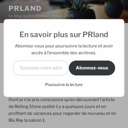
Aller
PRLAND
au
Le blog de Eric Maillard, depuis 2005
contenu
principal
En savoir plus sur PRland
PUBLIÉ
06/08/2012
PAR
ERIC
LE
Le mystère Breaking Bad
Abonnez-vous pour poursuivre la lecture et avoir
accès à l’ensemble des archives.
Après plus de 300 articles réalisés sur les séries télé
Saisissez votre adresse e-mail…
depuis 4 ans pour ce blog d’abord, puis
Le (Huffington)
Abonnez-vous
Post
puis
Lefigaro.fr
puis
Le Plus du Nouvel Obs
, je n’ai
jamais écrit sur ma série préférée. Jamais, à part pour
Poursuivre la lecture
illustrer toute l’admiration que je voue à la chaîne AMC
qui la produit. Cet acte manqué est un mystère absolu.
Dont je n’ai pris conscience qu’en découvrant l’article
de Rolling Stone publié il y a quelques jours et en
profitant de vacances pour regarder de nouveau et en
Blu Ray la saison 1.