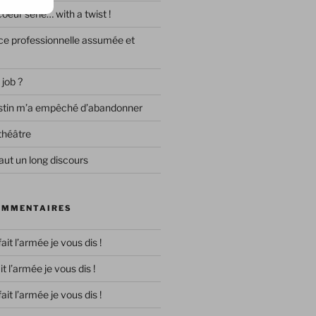
eur série… with a twist !
e professionnelle assumée et
 job ?
destin m’a empêché d’abandonner
théâtre
ut un long discours
OMMENTAIRES
 fait l’armée je vous dis !
ait l’armée je vous dis !
 fait l’armée je vous dis !