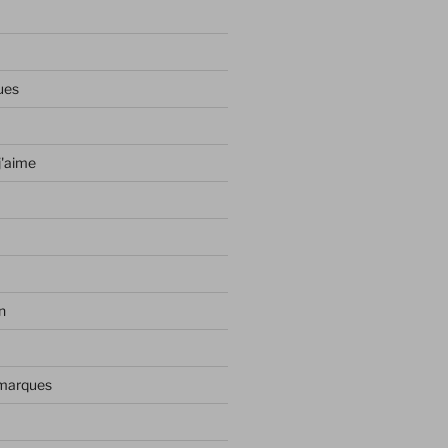
ues
j'aime
n
 marques