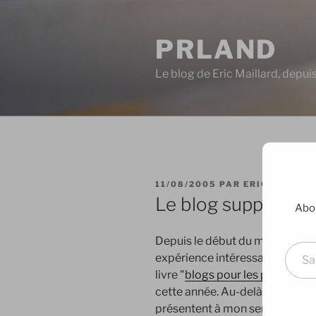
Aller
au
PRLAND
contenu
principal
Le blog de Eric Maillard, depu
PUBLIÉ
11/08/2005
PAR
ERIC
LE
Le blog support d’é
Abon
Saisissez votre adresse e-mai
Depuis le début du mois d’août
expérience intéressante : publi
livre "
blogs pour les pros
" en c
cette année. Au-delà de la mine
présentent à mon sens 2 intérê