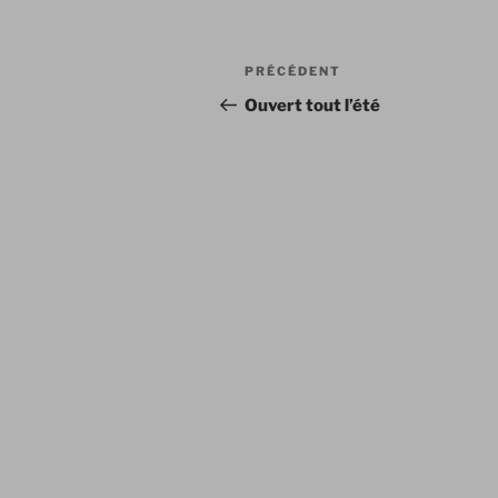
Navigation
Article
PRÉCÉDENT
de
précédent
Ouvert tout l’été
l’article