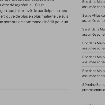
Eric
dans
Ma dé
par être désagréable… C’est
assumée et he
on que j’ai trouvé de participer un peu
Serge Attias
da
 trouve de plus en plus maligne. Je suis
assumée et he
 un nombre de commande inédit pour un
Sarah
dans
Ma 
assumée et he
Eric
dans
Ma dé
assumée et he
Eric
dans
Ma dé
assumée et he
Eric
dans
Ma dé
assumée et he
Séverine Berne
professionnell