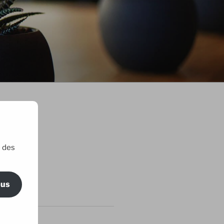
e des
ric Maillard
ous
RTICLES
 amis