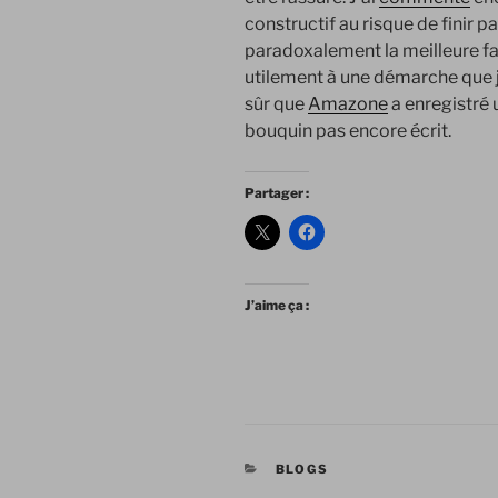
constructif au risque de finir 
paradoxalement la meilleure faç
utilement à une démarche que je
sûr que
Amazone
a enregistré
bouquin pas encore écrit.
Partager :
J’aime ça :
CATÉGORIES
BLOGS