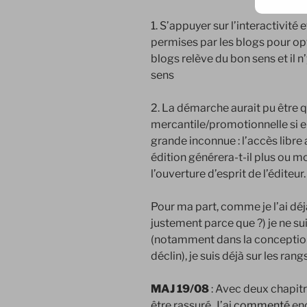
1. S’appuyer sur l’interactivité
permises par les blogs pour opt
blogs relève du bon sens et il n
sens
2. La démarche aurait pu être 
mercantile/promotionnelle si e
grande inconnue : l’accès libr
édition générera-t-il plus ou m
l’ouverture d’esprit de l’éditeur.
Pour ma part, comme je l’ai dé
justement parce que ?) je ne sui
(notamment dans la conception 
déclin), je suis déjà sur les rangs
MAJ 19/08
: Avec deux chapitr
être rassuré. J’ai
commenté
enc