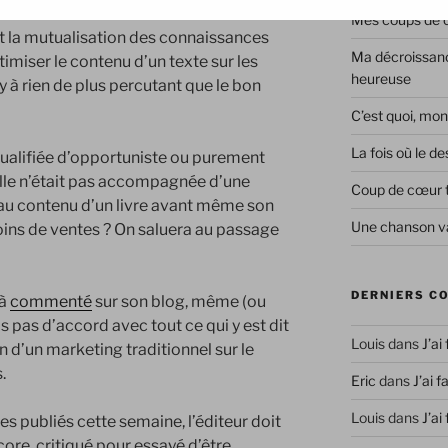
Mes coups de co
 et la mutualisation des connaissances
Ma décroissanc
imiser le contenu d’un texte sur les
heureuse
’y à rien de plus percutant que le bon
C’est quoi, mon
La fois où le 
qualifiée d’opportuniste ou purement
lle n’était pas accompagnée d’une
Coup de cœur 
e au contenu d’un livre avant même son
Une chanson va
oins de ventes ? On saluera au passage
DERNIERS C
jà
commenté
sur son blog, même (ou
s pas d’accord avec tout ce qui y est dit
Louis
dans
J’ai
d’un marketing traditionnel sur le
.
Eric
dans
J’ai f
Louis
dans
J’ai
es publiés cette semaine, l’éditeur doit
ore, critiqué pour essayé d’être