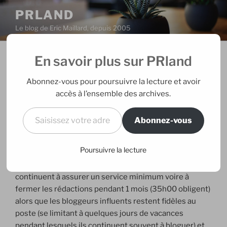
Aller
PRLAND
au
Le blog de Eric Maillard, depuis 2005
contenu
principal
En savoir plus sur PRland
PUBLIÉ
11/08/2005
PAR
ERIC
LE
Ouvert tout l’été
Abonnez-vous pour poursuivre la lecture et avoir
accès à l’ensemble des archives.
Là où il était d’usage de considérer les activités RP -
Saisissez votre adresse e-mail…
hors actu majeure- en sommeil au mois d’août en
Abonnez-vous
France (rédactions désertes, sites en berne,
newsletters suspendues), les blogs ont changé la
Poursuivre la lecture
donne en profondeur et de façon particulièrement
visible cette année. Une majorité de médias papier
continuent à assurer un service minimum voire à
fermer les rédactions pendant 1 mois (35h00 obligent)
alors que les bloggeurs influents restent fidèles au
poste (se limitant à quelques jours de vacances
pendant lesquels ils continuent souvent à bloguer) et