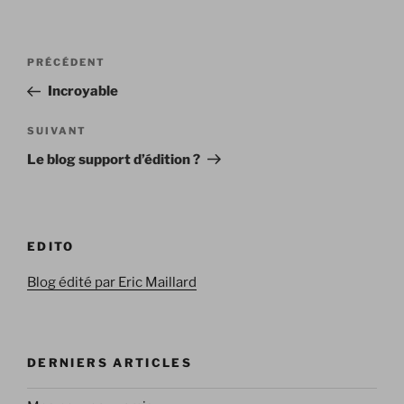
Navigation
Article
PRÉCÉDENT
de
précédent
Incroyable
l’article
Article
SUIVANT
suivant
Le blog support d’édition ?
EDITO
Blog édité par Eric Maillard
DERNIERS ARTICLES