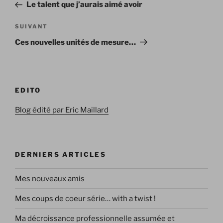
précédent
Le talent que j’aurais aimé avoir
l’article
Article
SUIVANT
suivant
Ces nouvelles unités de mesure…
EDITO
Blog édité par Eric Maillard
DERNIERS ARTICLES
Mes nouveaux amis
Mes coups de coeur série… with a twist !
Ma décroissance professionnelle assumée et