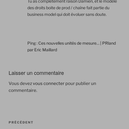
Tu as complètement raison Damien, et le modèle
des droits boite de prod / chaîne fait partie du
business model qui doit évoluer sans doute.
Ping :
Ces nouvelles unités de mesure… | PRland
par Eric Maillard
Laisser un commentaire
Vous devez
vous connecter
pour publier un
commentaire.
Navigation
Article
PRÉCÉDENT
de