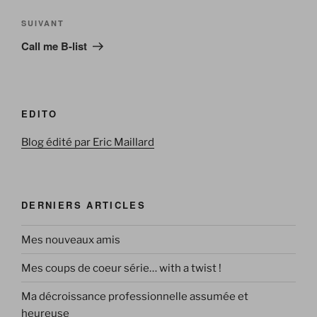
l’article
Article
SUIVANT
suivant
Call me B-list
EDITO
Blog édité par Eric Maillard
DERNIERS ARTICLES
Mes nouveaux amis
Mes coups de coeur série… with a twist !
Ma décroissance professionnelle assumée et
heureuse