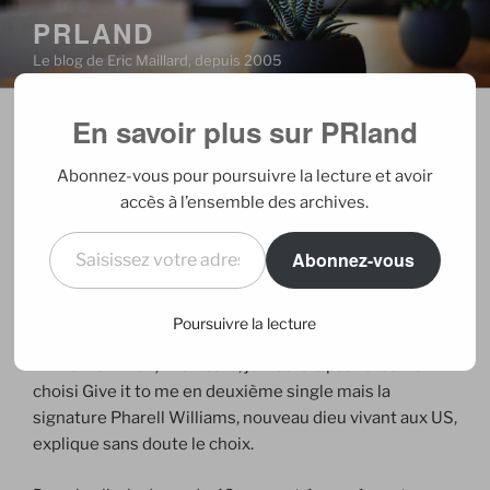
Aller
PRLAND
au
Le blog de Eric Maillard, depuis 2005
contenu
principal
En savoir plus sur PRland
PUBLIÉ
08/06/2008
PAR
ERIC
LE
Nouveau titre de Madonna : Give it
Abonnez-vous pour poursuivre la lecture et avoir
to me
accès à l’ensemble des archives.
Saisissez votre adresse e-mail…
Abonnez-vous
Après avoir dit des horreurs sur l’album de Veronica
Louise, et après quelques écoutes dans des lieux faits
pour bouger son corps, j’admets qu’il y a 2 ou 3 titres
Poursuivre la lecture
qui cartonnent bien (je maintiens que les autres
n’inventent rien). D’ailleurs, je n’aurais pas forcément
choisi Give it to me en deuxième single mais la
signature Pharell Williams, nouveau dieu vivant aux US,
explique sans doute le choix.