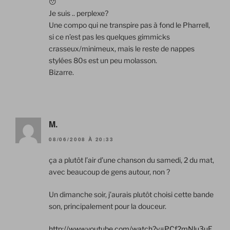
😯
Je suis .. perplexe?
Une compo qui ne transpire pas à fond le Pharrell,
si ce n’est pas les quelques gimmicks
crasseux/minimeux, mais le reste de nappes
stylées 80s est un peu molasson.
Bizarre.
M.
08/06/2008 À 20:33
ça a plutôt l’air d’une chanson du samedi, 2 du mat,
avec beaucoup de gens autour, non ?
Un dimanche soir, j’aurais plutôt choisi cette bande
son, principalement pour la douceur.
http://www.youtube.com/watch?v=PCf2mNlu3uE