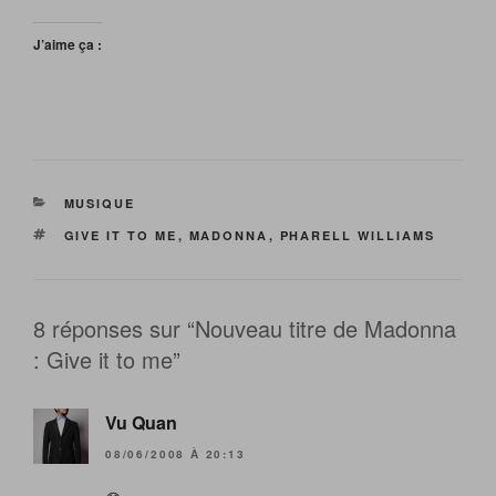
J’aime ça :
CATÉGORIES
MUSIQUE
ÉTIQUETTES
GIVE IT TO ME
,
MADONNA
,
PHARELL WILLIAMS
8 réponses sur “Nouveau titre de Madonna
: Give it to me”
Vu Quan
08/06/2008 À 20:13