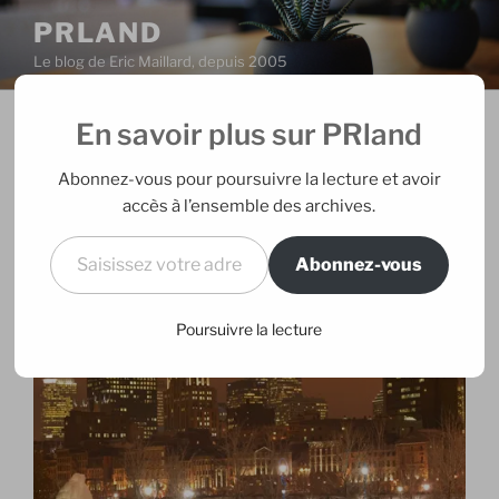
Aller
PRLAND
au
Le blog de Eric Maillard, depuis 2005
contenu
principal
En savoir plus sur PRland
PUBLIÉ
27/12/2007
PAR
ERIC
LE
Pas là
Abonnez-vous pour poursuivre la lecture et avoir
accès à l’ensemble des archives.
Probablement pas de connexion jusqu’au 3 janvier. Si
Saisissez votre adresse e-mail…
on me cherche, je serai par là…
Abonnez-vous
Poursuivre la lecture