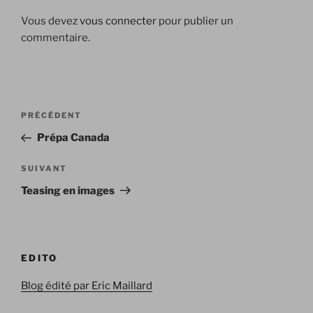
Vous devez
vous connecter
pour publier un
commentaire.
Navigation
Article
PRÉCÉDENT
de
précédent
Prépa Canada
l’article
Article
SUIVANT
suivant
Teasing en images
EDITO
Blog édité par Eric Maillard