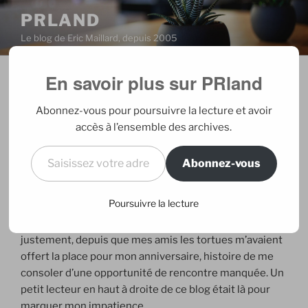
Aller
PRLAND
au
Le blog de Eric Maillard, depuis 2005
contenu
principal
En savoir plus sur PRland
PUBLIÉ
22/11/2008
PAR
ERIC
LE
Thomas Dutronc à l’Olympia
Abonnez-vous pour poursuivre la lecture et avoir
accès à l’ensemble des archives.
Thomas Dutronc
a probablement été ma découverte
Saisissez votre adresse e-mail…
de l’année. Pour autant, son CD Comme un manouche
Abonnez-vous
sans guitare n’a jamais tourné en boucle dans mon iPod
mais a accompagné pas mal de mes balades dans
Poursuivre la lecture
un Paris qu’il prétend ne plus aimer. Le rendez-vous sur
scène était attendu, sans trop savoir à quoi m’attendre
justement, depuis que mes amis les tortues m’avaient
offert la place pour mon anniversaire, histoire de me
consoler d’une opportunité de rencontre manquée. Un
petit lecteur en haut à droite de ce blog était là pour
marquer mon impatience.