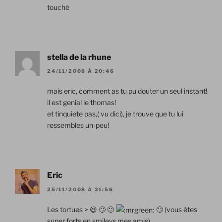
touché
stella de la rhune
24/11/2008 À 20:46
mais eric, comment as tu pu douter un seul instant!
il est genial le thomas!
et tinquiete pas,( vu dici), je trouve que tu lui
ressembles un-peu!
Eric
25/11/2008 À 21:56
Les tortues > 😆 🙄 🙂
🙄 (vous êtes
super forts en smileys mes amis)