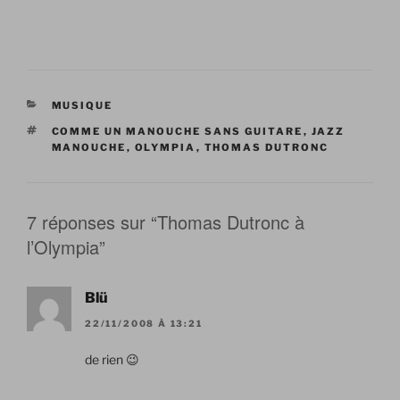
CATÉGORIES
MUSIQUE
ÉTIQUETTES
COMME UN MANOUCHE SANS GUITARE
,
JAZZ
MANOUCHE
,
OLYMPIA
,
THOMAS DUTRONC
7 réponses sur “Thomas Dutronc à
l’Olympia”
Blü
22/11/2008 À 13:21
de rien 😉