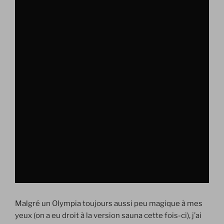
Malgré un Olympia toujours aussi peu magique à mes
yeux (on a eu droit à la version sauna cette fois-ci), j’ai