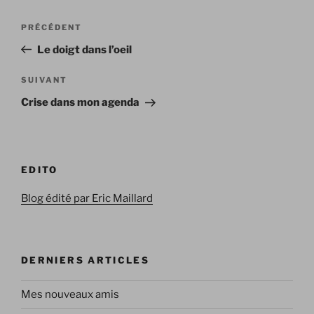
Navigation
Article
PRÉCÉDENT
de
précédent
Le doigt dans l’oeil
l’article
Article
SUIVANT
suivant
Crise dans mon agenda
EDITO
Blog édité par Eric Maillard
DERNIERS ARTICLES
Mes nouveaux amis