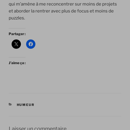
qui m’amène à me reconcentrer sur moins de projets
et aborder la rentrer avec plus de focus et moins de
puzzles.
Partager :
J’aime ça :
CATÉGORIES
HUMEUR
Laisser un commentaire