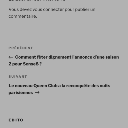
Vous devez
vous connecter
pour publier un
commentaire.
Navigation
Article
PRÉCÉDENT
de
précédent
Comment fêter dignement l’annonce d’une saison
l’article
2 pour Sense8 ?
Article
SUIVANT
suivant
Le nouveau Queen Club a la reconquête des nuits
parisiennes
EDITO