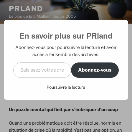
Aller
PRLAND
au
Le blog de Eric Maillard, depuis 2005
contenu
principal
En savoir plus sur PRland
PUBLIÉ
14/08/2015
PAR
ERIC
LE
Puzzled
Abonnez-vous pour poursuivre la lecture et avoir
accès à l’ensemble des archives.
Au départ, c’est une méthode de travail. Une façon de
Saisissez votre adresse e-mail…
structurer la pensée acquise sans doute plus en fac
Abonnez-vous
scientifique qu’en école de communication. Un
fonctionnement qui s’est insinué au-delà de
Poursuivre la lecture
mon environnement professionnel, dans un mode
assez inattendu.
Un puzzle mental qui finit par s’imbriquer d’un coup
Quand une problématique doit être résolue, hormis en
situation de crise où la rapidité n’est pas une option, un