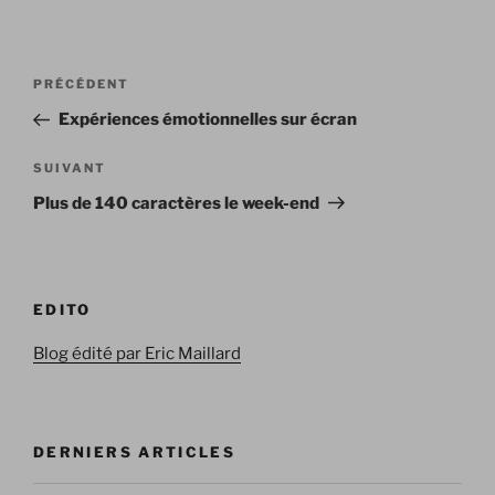
Navigation
Article
PRÉCÉDENT
de
précédent
Expériences émotionnelles sur écran
l’article
Article
SUIVANT
suivant
Plus de 140 caractères le week-end
EDITO
Blog édité par Eric Maillard
DERNIERS ARTICLES