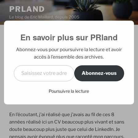
Aller
PRLAND
au
Le blog de Eric Maillard, depuis 2005
contenu
principal
En savoir plus sur PRland
PUBLIÉ
27/10/2013
PAR
ERIC
LE
Le CV storytellé
Abonnez-vous pour poursuivre la lecture et avoir
accès à l’ensemble des archives.
Hier, j’ai rencontré une lectrice de mon blog. Comme il
Saisissez votre adresse e-mail…
n’y en a plus beaucoup, j’étais heureux d’en tenir une.
Abonnez-vous
J’avais un peu perdu l’habitude de converser avec
quelqu’un dont je ne savais rien et qui semblait tout
Poursuivre la lecture
connaître de moi. Je me suis donc contenté de sourire
à chaque évocation d’un moment de ma vie.
En l’écoutant, j’ai réalisé que j’avais au fil de ces 8
années réalisé ici un CV beaucoup plus vivant et sans
doute beaucoup plus juste que celui de LinkedIn. Je
pensais avoir évoqué plus que raconté mon parcours.