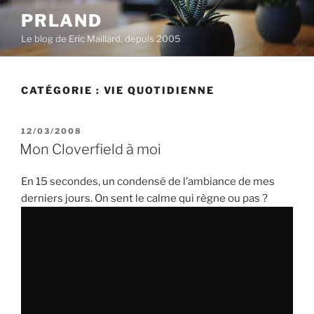
Aller
PRLAND
au
Le blog de Eric Maillard, depuis 2005
contenu
principal
CATÉGORIE :
VIE QUOTIDIENNE
PUBLIÉ
12/03/2008
LE
Mon Cloverfield à moi
En 15 secondes, un condensé de l’ambiance de mes
derniers jours. On sent le calme qui règne ou pas ?