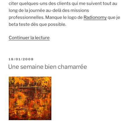
citer quelques-uns des clients qui me suivent tout au
long de la journée au-delà des missions
professionnelles. Manque le logo de
Radionomy
que je
beta teste dès que possible.
de
Continuer la lecture
« Ma
journée
en
PUBLIÉ
18/01/2008
LE
logo…
Une semaine bien chamarrée
et
de
rattrapage »