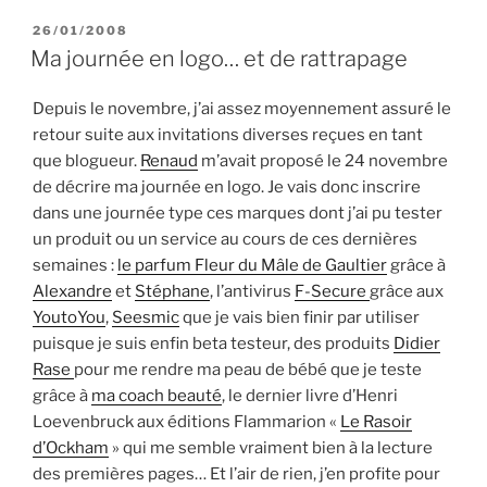
Orange »
PUBLIÉ
26/01/2008
LE
Ma journée en logo… et de rattrapage
Depuis le novembre, j’ai assez moyennement assuré le
retour suite aux invitations diverses reçues en tant
que blogueur.
Renaud
m’avait proposé le 24 novembre
de décrire ma journée en logo. Je vais donc inscrire
dans une journée type ces marques dont j’ai pu tester
un produit ou un service au cours de ces dernières
semaines :
le parfum Fleur du Mâle de Gaultier
grâce à
Alexandre
et
Stéphane
, l’antivirus
F-Secure
grâce aux
YoutoYou
,
Seesmic
que je vais bien finir par utiliser
puisque je suis enfin beta testeur, des produits
Didier
Rase
pour me rendre ma peau de bébé que je teste
grâce à
ma coach beauté
, le dernier livre d’Henri
Loevenbruck aux éditions Flammarion «
Le Rasoir
d’Ockham
» qui me semble vraiment bien à la lecture
des premières pages… Et l’air de rien, j’en profite pour