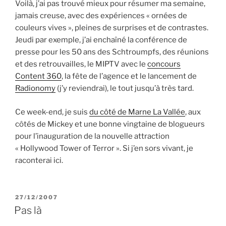
Voilà, j’ai pas trouvé mieux pour résumer ma semaine,
jamais creuse, avec des expériences « ornées de
couleurs vives », pleines de surprises et de contrastes.
Jeudi par exemple, j’ai enchaîné la conférence de
presse pour les 50 ans des Schtroumpfs, des réunions
et des retrouvailles, le MIPTV avec le
concours
Content 360
, la fête de l’agence et le lancement de
Radionomy
(j’y reviendrai), le tout jusqu’à très tard.
Ce week-end, je suis
du côté de Marne La Vallée
, aux
côtés de Mickey et une bonne vingtaine de blogueurs
pour l’inauguration de la nouvelle attraction
« Hollywood Tower of Terror ». Si j’en sors vivant, je
raconterai ici.
PUBLIÉ
27/12/2007
LE
Pas là