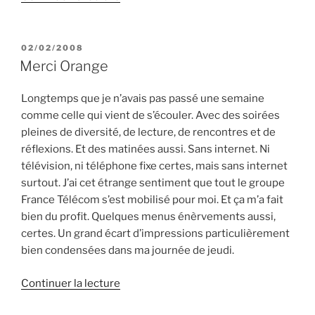
« Ma
vie
de
PUBLIÉ
02/02/2008
LE
coaché »
Merci Orange
Longtemps que je n’avais pas passé une semaine
comme celle qui vient de s’écouler. Avec des soirées
pleines de diversité, de lecture, de rencontres et de
réflexions. Et des matinées aussi. Sans internet. Ni
télévision, ni téléphone fixe certes, mais sans internet
surtout. J’ai cet étrange sentiment que tout le groupe
France Télécom s’est mobilisé pour moi. Et ça m’a fait
bien du profit. Quelques menus énèrvements aussi,
certes. Un grand écart d’impressions particulièrement
bien condensées dans ma journée de jeudi.
de
Continuer la lecture
« Merci