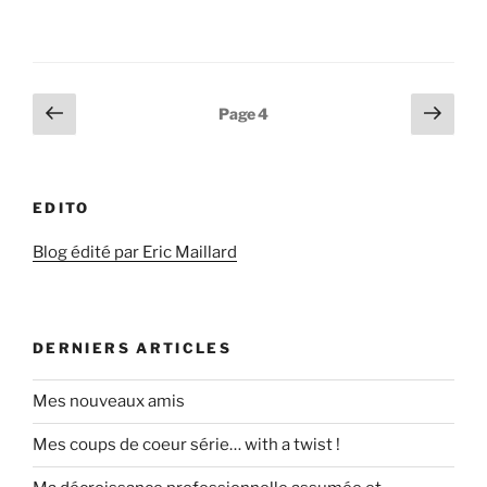
Pagination
Page
Page
Page
4
précédente
suiv
des
publications
EDITO
Blog édité par Eric Maillard
DERNIERS ARTICLES
Mes nouveaux amis
Mes coups de coeur série… with a twist !