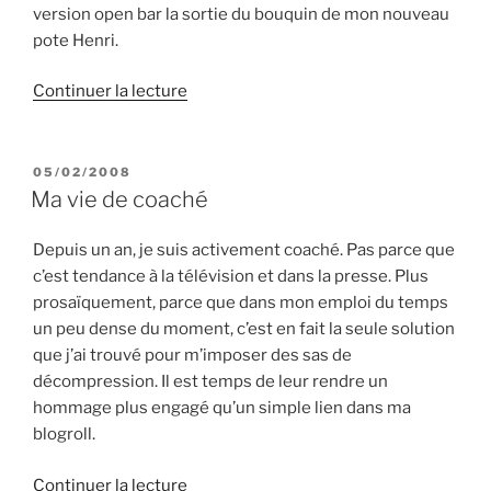
version open bar la sortie du bouquin de mon nouveau
pote Henri.
de
Continuer la lecture
« Emotions
littéraires
revival »
PUBLIÉ
05/02/2008
LE
Ma vie de coaché
Depuis un an, je suis activement coaché. Pas parce que
c’est tendance à la télévision et dans la presse. Plus
prosaïquement, parce que dans mon emploi du temps
un peu dense du moment, c’est en fait la seule solution
que j’ai trouvé pour m’imposer des sas de
décompression. Il est temps de leur rendre un
hommage plus engagé qu’un simple lien dans ma
blogroll.
de
Continuer la lecture