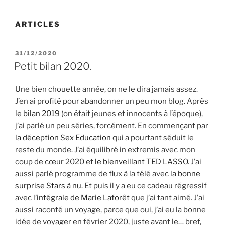
ARTICLES
PUBLIÉ
31/12/2020
LE
Petit bilan 2020.
Une bien chouette année, on ne le dira jamais assez.
J’en ai profité pour abandonner un peu mon blog. Après
le bilan 2019
(on était jeunes et innocents à l’époque),
j’ai parlé un peu séries, forcément. En commençant par
la déception Sex Education
qui a pourtant séduit le
reste du monde. J’ai équilibré in extremis avec mon
coup de cœur 2020 et
le bienveillant TED LASSO
. J’ai
aussi parlé programme de flux à la télé avec
la bonne
surprise Stars à nu
. Et puis il y a eu ce cadeau régressif
avec
l’intégrale de Marie Laforêt
que j’ai tant aimé. J’ai
aussi raconté un voyage, parce que oui, j’ai eu la bonne
idée de voyager en février 2020, juste avant le… bref,